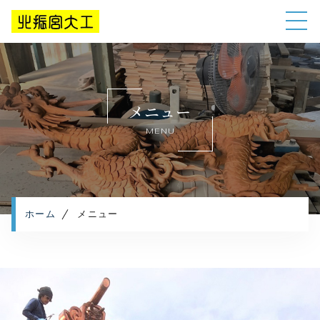
ホーム
当社について
メニュー
施工メニュー
MENU
施工実績
施工の流れ
よくある質問
キャンペーン
ホーム
メニュー
お知らせ
コンテンツ